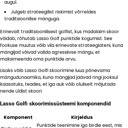
augul.
Julgeb strateegilist riskimist võrreldes
traditsioonilise mänguga.
Erinevalt traditsioonilisest golfist, kus madalaim skoor
võidab, rõhutab Lasso Golf punktide kogumist. See
fookuse muutus võib viia erinevate strateegiateni, kuna
mängijad võivad valida agressiivse mängu, et
maksimeerida oma punktide arvu.
Lisaks võib Lasso Golfi skoorimine luua põnevama
mängudünaamika, kuna mängijad jäävad ringi jooksul
kaasatuks, teades, et iga auk võib oluliselt mõjutada
nende üldist skoori.
Lasso Golfi skoorimissüsteemi komponendid
Komponent
Kirjeldus
Punktide teenimine iga birdie eest, mis