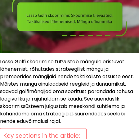
Lasso Golfi skoorimine tutvustab mängule eristuvat
lähenemist, rõhutades strateegilist mängu ja
premeerides mängijaid nende taktikaliste otsuste eest.
Mõistes mängu ainulaadseid reegleid ja dünaamikat,
saavad golfimängijad oma sooritust parandada tõhusa
löögivaliku ja rajahaldamise kaudu. See uuenduslik
skoorimissüsteem julgustab meeskondi suhtlema ja
kohandama oma strateegiaid, suurendades seeläbi
nende eduvõimalusi rajal.
Key sections in the article: