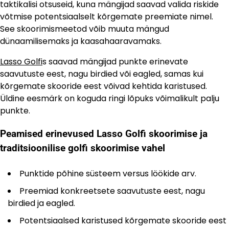
taktikalisi otsuseid, kuna mängijad saavad valida riskide
võtmise potentsiaalselt kõrgemate preemiate nimel.
See skoorimismeetod võib muuta mängud
dünaamilisemaks ja kaasahaaravamaks.
Lasso Golfi
s saavad mängijad punkte erinevate
saavutuste eest, nagu birdied või eagled, samas kui
kõrgemate skooride eest võivad kehtida karistused.
Üldine eesmärk on koguda ringi lõpuks võimalikult palju
punkte.
Peamised erinevused Lasso Golfi skoorimise ja
traditsioonilise golfi skoorimise vahel
Punktide põhine süsteem versus löökide arv.
Preemiad konkreetsete saavutuste eest, nagu
birdied ja eagled.
Potentsiaalsed karistused kõrgemate skooride eest