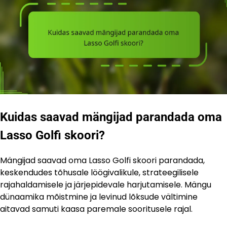
Kuidas saavad mängijad parandada oma
Lasso Golfi skoori?
Mängijad saavad oma Lasso Golfi skoori parandada,
keskendudes tõhusale löögivalikule, strateegilisele
rajahaldamisele ja järjepidevale harjutamisele. Mängu
dünaamika mõistmine ja levinud lõksude vältimine
aitavad samuti kaasa paremale sooritusele rajal.