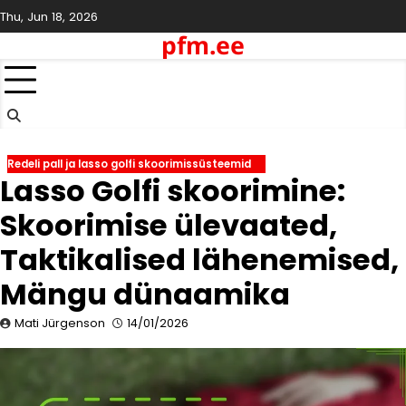
Skip
Thu, Jun 18, 2026
to
pfm.ee
content
Redeli pall ja lasso golfi skoorimissüsteemid
Lasso Golfi skoorimine:
Skoorimise ülevaated,
Taktikalised lähenemised,
Mängu dünaamika
Mati Jürgenson
14/01/2026