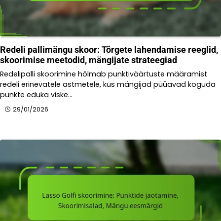
Redeli pallimängu skoor: Tõrgete lahendamise reeglid,
skoorimise meetodid, mängijate strateegiad
Redelipalli skoorimine hõlmab punktiväärtuste määramist
redeli erinevatele astmetele, kus mängijad püüavad koguda
punkte eduka viske…
29/01/2026