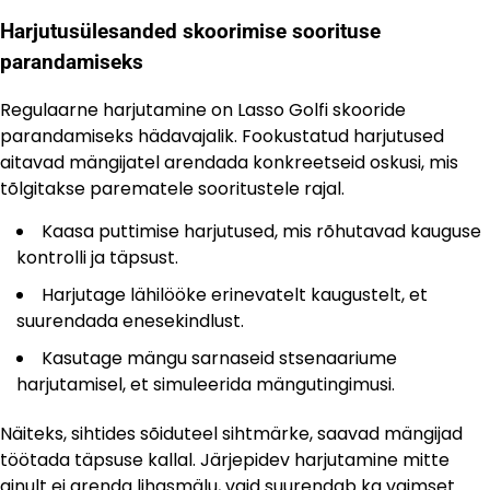
Harjutusülesanded skoorimise soorituse
parandamiseks
Regulaarne harjutamine on Lasso Golfi skooride
parandamiseks hädavajalik. Fookustatud harjutused
aitavad mängijatel arendada konkreetseid oskusi, mis
tõlgitakse parematele sooritustele rajal.
Kaasa puttimise harjutused, mis rõhutavad kauguse
kontrolli ja täpsust.
Harjutage lähilööke erinevatelt kaugustelt, et
suurendada enesekindlust.
Kasutage mängu sarnaseid stsenaariume
harjutamisel, et simuleerida mängutingimusi.
Näiteks, sihtides sõiduteel sihtmärke, saavad mängijad
töötada täpsuse kallal. Järjepidev harjutamine mitte
ainult ei arenda lihasmälu, vaid suurendab ka vaimset