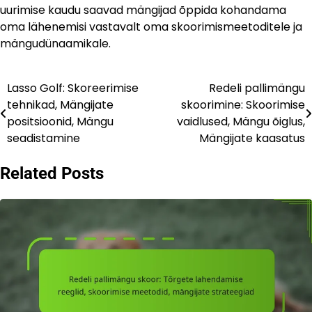
uurimise kaudu saavad mängijad õppida kohandama
oma lähenemisi vastavalt oma skoorimismeetoditele ja
mängudünaamikale.
Lasso Golf: Skoreerimise
Redeli pallimängu
Post
tehnikad, Mängijate
skoorimine: Skoorimise
navigation
positsioonid, Mängu
vaidlused, Mängu õiglus,
seadistamine
Mängijate kaasatus
Related Posts