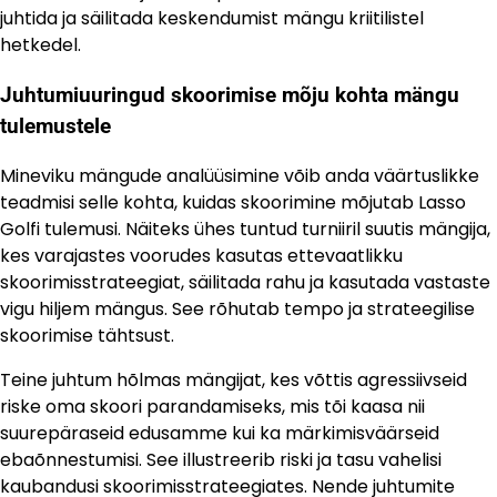
juhtida ja säilitada keskendumist mängu kriitilistel
hetkedel.
Juhtumiuuringud skoorimise mõju kohta mängu
tulemustele
Mineviku mängude analüüsimine võib anda väärtuslikke
teadmisi selle kohta, kuidas skoorimine mõjutab Lasso
Golfi tulemusi. Näiteks ühes tuntud turniiril suutis mängija,
kes varajastes voorudes kasutas ettevaatlikku
skoorimisstrateegiat, säilitada rahu ja kasutada vastaste
vigu hiljem mängus. See rõhutab tempo ja strateegilise
skoorimise tähtsust.
Teine juhtum hõlmas mängijat, kes võttis agressiivseid
riske oma skoori parandamiseks, mis tõi kaasa nii
suurepäraseid edusamme kui ka märkimisväärseid
ebaõnnestumisi. See illustreerib riski ja tasu vahelisi
kaubandusi skoorimisstrateegiates. Nende juhtumite