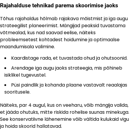
Rajahalduse tehnikad parema skoorimise jaoks
Tõhus rajahaldus hõlmab rajakava mõistmist ja iga augu
strateegilist planeerimist. Mängijad peaksid tuvastama
võtmealad, kus nad saavad eelise, näiteks
probleemsetest kohtadest hoidumine ja optimaalse
maandumisala valimine.
Kaardistage rada, et tuvastada ohud ja ohutsoonid.
Arendage iga augu jaoks strateegia, mis põhineb
isiklikel tugevustel.
Püsi paindlik ja kohanda plaane vastavalt reaalajas
sooritusele.
Näiteks, par 4 augul, kus on veeharu, võib mängija valida,
et jääda ohutuks, mitte riskida rohelise suunas minekuga.
See konservatiivne lähenemine võib vältida kulukaid vigu
ja hoida skoorid hallatavad.