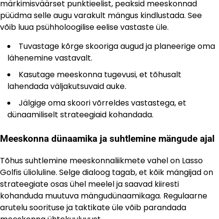
märkimisväärset punktieelist, peaksid meeskonnad
püüdma selle augu varakult mängus kindlustada. See
võib luua psühholoogilise eelise vastaste üle.
Tuvastage kõrge skooriga augud ja planeerige oma
lähenemine vastavalt.
Kasutage meeskonna tugevusi, et tõhusalt
lahendada väljakutsuvaid auke.
Jälgige oma skoori võrreldes vastastega, et
dünaamiliselt strateegiaid kohandada.
Meeskonna dünaamika ja suhtlemine mängude ajal
Tõhus suhtlemine meeskonnaliikmete vahel on Lasso
Golfis ülioluline. Selge dialoog tagab, et kõik mängijad on
strateegiate osas ühel meelel ja saavad kiiresti
kohanduda muutuva mängudünaamikaga. Regulaarne
arutelu soorituse ja taktikate üle võib parandada