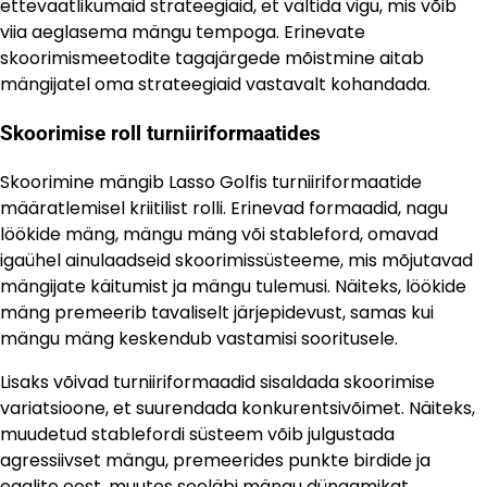
ettevaatlikumaid strateegiaid, et vältida vigu, mis võib
viia aeglasema mängu tempoga. Erinevate
skoorimismeetodite tagajärgede mõistmine aitab
mängijatel oma strateegiaid vastavalt kohandada.
Skoorimise roll turniiriformaatides
Skoorimine mängib Lasso Golfis turniiriformaatide
määratlemisel kriitilist rolli. Erinevad formaadid, nagu
löökide mäng, mängu mäng või stableford, omavad
igaühel ainulaadseid skoorimissüsteeme, mis mõjutavad
mängijate käitumist ja mängu tulemusi. Näiteks, löökide
mäng premeerib tavaliselt järjepidevust, samas kui
mängu mäng keskendub vastamisi sooritusele.
Lisaks võivad turniiriformaadid sisaldada skoorimise
variatsioone, et suurendada konkurentsivõimet. Näiteks,
muudetud stablefordi süsteem võib julgustada
agressiivset mängu, premeerides punkte birdide ja
eaglite eest, muutes seeläbi mängu dünaamikat.