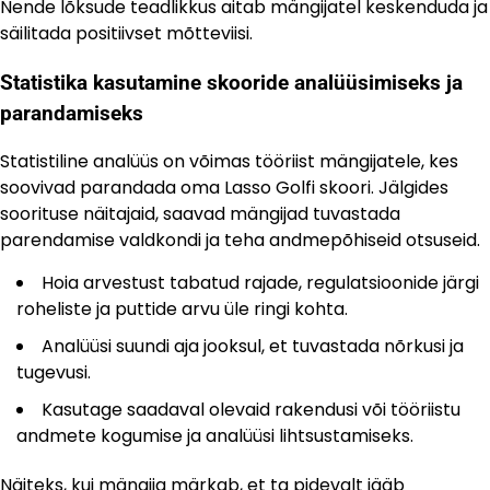
Nende lõksude teadlikkus aitab mängijatel keskenduda ja
säilitada positiivset mõtteviisi.
Statistika kasutamine skooride analüüsimiseks ja
parandamiseks
Statistiline analüüs on võimas tööriist mängijatele, kes
soovivad parandada oma Lasso Golfi skoori. Jälgides
soorituse näitajaid, saavad mängijad tuvastada
parendamise valdkondi ja teha andmepõhiseid otsuseid.
Hoia arvestust tabatud rajade, regulatsioonide järgi
roheliste ja puttide arvu üle ringi kohta.
Analüüsi suundi aja jooksul, et tuvastada nõrkusi ja
tugevusi.
Kasutage saadaval olevaid rakendusi või tööriistu
andmete kogumise ja analüüsi lihtsustamiseks.
Näiteks, kui mängija märkab, et ta pidevalt jääb