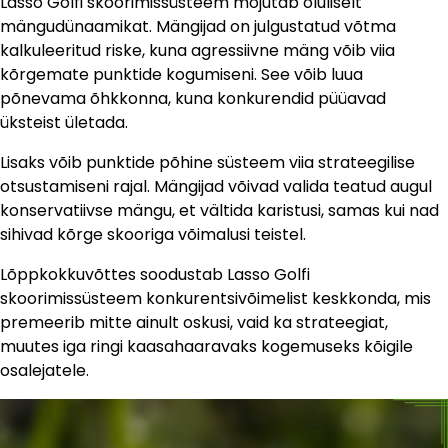
Lasso Golfi skoorimissüsteem mõjutab oluliselt
mängudünaamikat. Mängijad on julgustatud võtma
kalkuleeritud riske, kuna agressiivne mäng võib viia
kõrgemate punktide kogumiseni. See võib luua
põnevama õhkkonna, kuna konkurendid püüavad
üksteist ületada.
Lisaks võib punktide põhine süsteem viia strateegilise
otsustamiseni rajal. Mängijad võivad valida teatud augul
konservatiivse mängu, et vältida karistusi, samas kui nad
sihivad kõrge skooriga võimalusi teistel.
Lõppkokkuvõttes soodustab Lasso Golfi
skoorimissüsteem konkurentsivõimelist keskkonda, mis
premeerib mitte ainult oskusi, vaid ka strateegiat,
muutes iga ringi kaasahaaravaks kogemuseks kõigile
osalejatele.