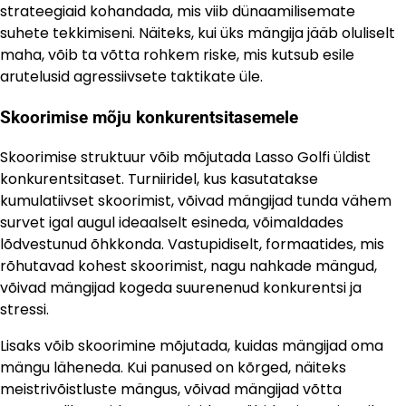
strateegiaid kohandada, mis viib dünaamilisemate
suhete tekkimiseni. Näiteks, kui üks mängija jääb oluliselt
maha, võib ta võtta rohkem riske, mis kutsub esile
arutelusid agressiivsete taktikate üle.
Skoorimise mõju konkurentsitasemele
Skoorimise struktuur võib mõjutada Lasso Golfi üldist
konkurentsitaset. Turniiridel, kus kasutatakse
kumulatiivset skoorimist, võivad mängijad tunda vähem
survet igal augul ideaalselt esineda, võimaldades
lõdvestunud õhkkonda. Vastupidiselt, formaatides, mis
rõhutavad kohest skoorimist, nagu nahkade mängud,
võivad mängijad kogeda suurenenud konkurentsi ja
stressi.
Lisaks võib skoorimine mõjutada, kuidas mängijad oma
mängu läheneda. Kui panused on kõrged, näiteks
meistrivõistluste mängus, võivad mängijad võtta