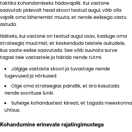
taktika kohandamiseks hädavajalik. Kui vastane
saavutab pidevalt head skoori teatud augul, võib olla
vajalik oma lähenemist muuta, et nende eelisega vastu
astuda.
Näiteks, kui vastane on teatud augul osav, kaaluge oma
strateegia muutmist, et keskenduda teistele aukudele,
kus saate eelise saavutada. See võib suunata surve
tagasi teie vastastele ja häirida nende rütmi.
Jälgige vastaste skoori ja tuvastage nende
tugevused ja nõrkused.
Olge oma strateegias paindlik, et ära kasutada
nende soorituse lünki.
Suhelge kohandustest kiiresti, et tagada meeskonna
ühtsus.
Kohandumine erinevate rajatingimustega