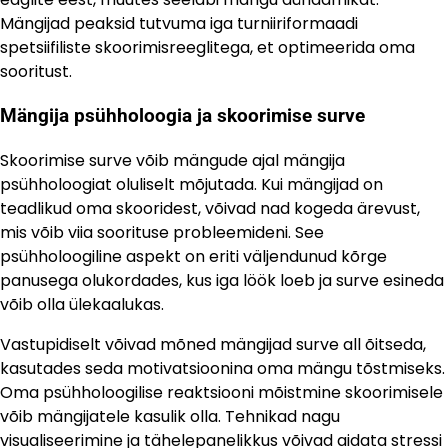
Mängijad peaksid tutvuma iga turniiriformaadi
spetsiifiliste skoorimisreeglitega, et optimeerida oma
sooritust.
Mängija psühholoogia ja skoorimise surve
Skoorimise surve võib mängude ajal mängija
psühholoogiat oluliselt mõjutada. Kui mängijad on
teadlikud oma skooridest, võivad nad kogeda ärevust,
mis võib viia soorituse probleemideni. See
psühholoogiline aspekt on eriti väljendunud kõrge
panusega olukordades, kus iga löök loeb ja surve esineda
võib olla ülekaalukas.
Vastupidiselt võivad mõned mängijad surve all õitseda,
kasutades seda motivatsioonina oma mängu tõstmiseks.
Oma psühholoogilise reaktsiooni mõistmine skoorimisele
võib mängijatele kasulik olla. Tehnikad nagu
visualiseerimine ja tähelepanelikkus võivad aidata stressi