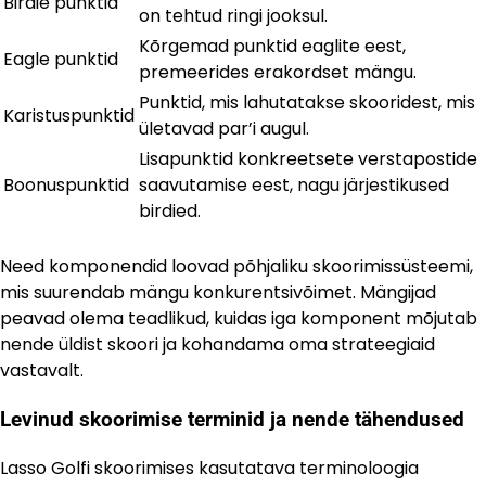
Birdie punktid
on tehtud ringi jooksul.
Kõrgemad punktid eaglite eest,
Eagle punktid
premeerides erakordset mängu.
Punktid, mis lahutatakse skooridest, mis
Karistuspunktid
ületavad par’i augul.
Lisapunktid konkreetsete verstapostide
Boonuspunktid
saavutamise eest, nagu järjestikused
birdied.
Need komponendid loovad põhjaliku skoorimissüsteemi,
mis suurendab mängu konkurentsivõimet. Mängijad
peavad olema teadlikud, kuidas iga komponent mõjutab
nende üldist skoori ja kohandama oma strateegiaid
vastavalt.
Levinud skoorimise terminid ja nende tähendused
Lasso Golfi skoorimises kasutatava terminoloogia