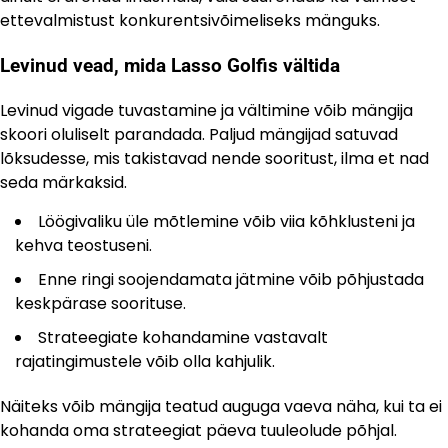
ettevalmistust konkurentsivõimeliseks mänguks.
Levinud vead, mida Lasso Golfis vältida
Levinud vigade tuvastamine ja vältimine võib mängija
skoori oluliselt parandada. Paljud mängijad satuvad
lõksudesse, mis takistavad nende sooritust, ilma et nad
seda märkaksid.
Löögivaliku üle mõtlemine võib viia kõhklusteni ja
kehva teostuseni.
Enne ringi soojendamata jätmine võib põhjustada
keskpärase soorituse.
Strateegiate kohandamine vastavalt
rajatingimustele võib olla kahjulik.
Näiteks võib mängija teatud auguga vaeva näha, kui ta ei
kohanda oma strateegiat päeva tuuleolude põhjal.