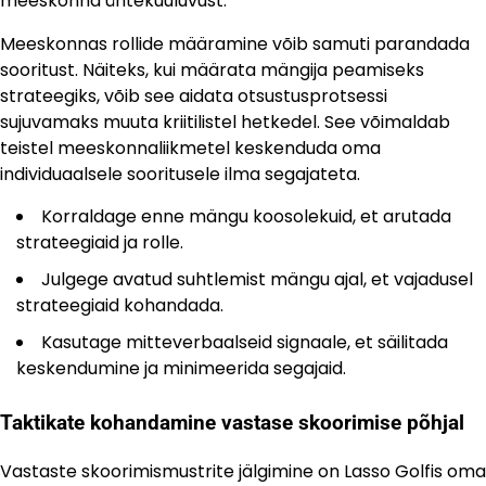
meeskonna ühtekuuluvust.
Meeskonnas rollide määramine võib samuti parandada
sooritust. Näiteks, kui määrata mängija peamiseks
strateegiks, võib see aidata otsustusprotsessi
sujuvamaks muuta kriitilistel hetkedel. See võimaldab
teistel meeskonnaliikmetel keskenduda oma
individuaalsele sooritusele ilma segajateta.
Korraldage enne mängu koosolekuid, et arutada
strateegiaid ja rolle.
Julgege avatud suhtlemist mängu ajal, et vajadusel
strateegiaid kohandada.
Kasutage mitteverbaalseid signaale, et säilitada
keskendumine ja minimeerida segajaid.
Taktikate kohandamine vastase skoorimise põhjal
Vastaste skoorimismustrite jälgimine on Lasso Golfis oma