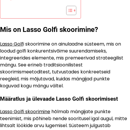
Mis on Lasso Golfi skoorimine?
Lasso Golf
i skoorimine on ainulaadne süsteem, mis on
loodud golfi konkurentsivõime suurendamiseks,
integreerides elemente, mis premeerivad strateegilist
mängu. See erineb traditsioonilistest
skoorimismeetoditest, tutvustades konkreetseid
reegleid, mis mõjutavad, kuidas mängijad punkte
koguvad kogu mängu vältel.
Määratlus ja ülevaade Lasso Golfi skoorimisest
Lasso Golfi skoorimine
hõlmab mängijate punkte
teenimist, mis põhineb nende sooritusel igal augul, mitte
lihtsalt löökide arvu lugemisel. Süsteem julgustab