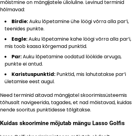
mõistmine on mängijatele ülioluline. Levinud terminid
hõlmavad:
Birdie:
Auku lõpetamine ühe löögi võrra alla par’i,
teenides punkte.
Eagle:
Auku lõpetamine kahe löögi võrra alla par’i,
mis toob kaasa kõrgemad punktid.
Par:
Auku lõpetamine oodatud löökide arvuga,
punkte ei antud.
Karistuspunktid:
Punktid, mis lahutatakse par’i
ületamise eest augul.
Need terminid aitavad mängijatel skoorimissüsteemis
tõhusalt navigeerida, tagades, et nad mõistavad, kuidas
nende sooritus punktidesse tõlgitakse.
Kuidas skoorimine mõjutab mängu Lasso Golfis