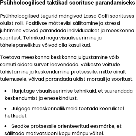
Psühholoogilised taktikad soorituse parandamiseks
Psühholoogilised tegurid mängivad Lasso Golfi soorituses
olulist rolli. Positiivse mõtteviisi säilitamine ja stressi
juhtimine võivad parandada individuaalset ja meeskonna
sooritust. Tehnikad nagu visualiseerimine ja
tähelepanelikkus võivad olla kasulikud.
Toetava meeskonna keskkonna julgustamine võib
samuti aidata survet leevendada. Väikeste võitude
tähistamine ja keskendumine protsessile, mitte ainult
tulemusele, võivad parandada üldist moraali ja sooritust.
Harjutage visualiseerimise tehnikaid, et suurendada
keskendumist ja enesekindlust.
Julgege meeskonnaliikmeid toetada keerulistel
hetkedel.
Seadke protsessile orienteeritud eesmärke, et
säilitada motivatsiooni kogu mängu vältel.