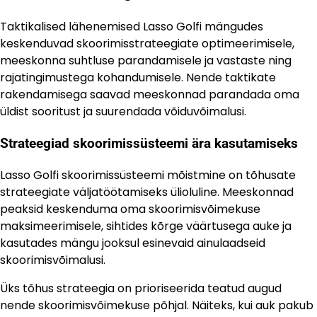
Taktikalised lähenemised Lasso Golfi mängudes
keskenduvad skoorimisstrateegiate optimeerimisele,
meeskonna suhtluse parandamisele ja vastaste ning
rajatingimustega kohandumisele. Nende taktikate
rakendamisega saavad meeskonnad parandada oma
üldist sooritust ja suurendada võiduvõimalusi.
Strateegiad skoorimissüsteemi ära kasutamiseks
Lasso Golfi skoorimissüsteemi mõistmine on tõhusate
strateegiate väljatöötamiseks ülioluline. Meeskonnad
peaksid keskenduma oma skoorimisvõimekuse
maksimeerimisele, sihtides kõrge väärtusega auke ja
kasutades mängu jooksul esinevaid ainulaadseid
skoorimisvõimalusi.
Üks tõhus strateegia on prioriseerida teatud augud
nende skoorimisvõimekuse põhjal. Näiteks, kui auk pakub