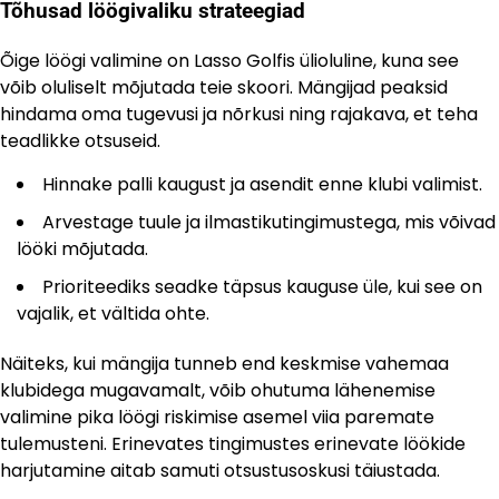
Tõhusad löögivaliku strateegiad
Õige löögi valimine on Lasso Golfis ülioluline, kuna see
võib oluliselt mõjutada teie skoori. Mängijad peaksid
hindama oma tugevusi ja nõrkusi ning rajakava, et teha
teadlikke otsuseid.
Hinnake palli kaugust ja asendit enne klubi valimist.
Arvestage tuule ja ilmastikutingimustega, mis võivad
lööki mõjutada.
Prioriteediks seadke täpsus kauguse üle, kui see on
vajalik, et vältida ohte.
Näiteks, kui mängija tunneb end keskmise vahemaa
klubidega mugavamalt, võib ohutuma lähenemise
valimine pika löögi riskimise asemel viia paremate
tulemusteni. Erinevates tingimustes erinevate löökide
harjutamine aitab samuti otsustusoskusi täiustada.