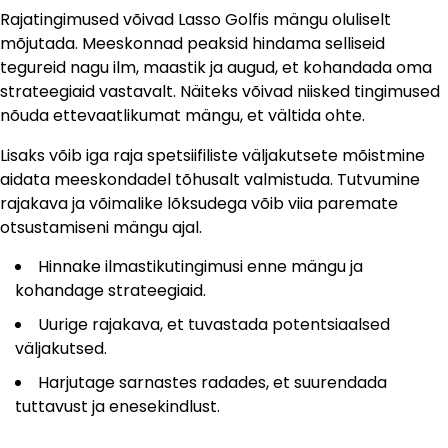
Rajatingimused võivad Lasso Golfis mängu oluliselt
mõjutada. Meeskonnad peaksid hindama selliseid
tegureid nagu ilm, maastik ja augud, et kohandada oma
strateegiaid vastavalt. Näiteks võivad niisked tingimused
nõuda ettevaatlikumat mängu, et vältida ohte.
Lisaks võib iga raja spetsiifiliste väljakutsete mõistmine
aidata meeskondadel tõhusalt valmistuda. Tutvumine
rajakava ja võimalike lõksudega võib viia paremate
otsustamiseni mängu ajal.
Hinnake ilmastikutingimusi enne mängu ja
kohandage strateegiaid.
Uurige rajakava, et tuvastada potentsiaalsed
väljakutsed.
Harjutage sarnastes radades, et suurendada
tuttavust ja enesekindlust.