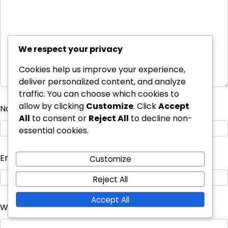
We respect your privacy
Cookies help us improve your experience,
deliver personalized content, and analyze
traffic. You can choose which cookies to
allow by clicking
Customize
. Click
Accept
Name
*
All
to consent or
Reject All
to decline non-
essential cookies.
Email
*
Customize
Reject All
Accept All
Website