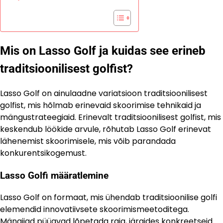
Mis on Lasso Golf ja kuidas see erineb
traditsioonilisest golfist?
Lasso Golf on ainulaadne variatsioon traditsioonilisest
golfist, mis hõlmab erinevaid skoorimise tehnikaid ja
mängustrateegiaid. Erinevalt traditsioonilisest golfist, mis
keskendub löökide arvule, rõhutab Lasso Golf erinevat
lähenemist skoorimisele, mis võib parandada
konkurentsikogemust.
Lasso Golfi määratlemine
Lasso Golf on formaat, mis ühendab traditsioonilise golfi
elemendid innovatiivsete skoorimismeetoditega.
Mängijad püüavad lõpetada raja, järgides konkreetseid