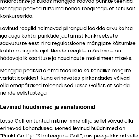
määratakse ja kuidas mängijad saavad punkte teenida.
Mängijad peavad tutvuma nende reeglitega, et tõhusalt
konkureerida.
Levinud reeglid hõlmavad piiranguid löökide arvu kohta
iga augu kohta, punktide jaotamist konkreetsete
saavutuste eest ning regulatsioone mängijate käitumise
kohta mängude ajal. Nende reeglite mõistmine on
hädavajalik soorituse ja naudingute maksimeerimiseks.
Mängijad peaksid olema teadlikud ka kohalike reeglite
variatsioonidest, kuna erinevates piirkondades võivad
olla omapärased tõlgendused Lasso Golfist, et sobida
nende eelistustega.
Levinud hüüdnimed ja variatsioonid
Lasso Golf on tuntud mitme nime all ja sellel võivad olla
erinevad kohandused. Mõned levinud hüüdnimed on
“Punkt Golf” ja “Strateegiline Golf”, mis peegeldavad selle