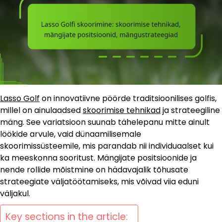
Lasso Golf
on innovatiivne pöörde traditsioonilises golfis,
millel on ainulaadsed
skoorimise tehnikad
ja strateegiline
mäng. See variatsioon suunab tähelepanu mitte ainult
löökide arvule, vaid dünaamilisemale
skoorimissüsteemile, mis parandab nii individuaalset kui
ka meeskonna sooritust. Mängijate positsioonide ja
nende rollide mõistmine on hädavajalik tõhusate
strateegiate väljatöötamiseks, mis võivad viia eduni
väljakul.
Key sections in the article: