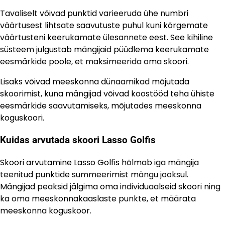
Tavaliselt võivad punktid varieeruda ühe numbri
väärtusest lihtsate saavutuste puhul kuni kõrgemate
väärtusteni keerukamate ülesannete eest. See kihiline
süsteem julgustab mängijaid püüdlema keerukamate
eesmärkide poole, et maksimeerida oma skoori.
Lisaks võivad meeskonna dünaamikad mõjutada
skoorimist, kuna mängijad võivad koostööd teha ühiste
eesmärkide saavutamiseks, mõjutades meeskonna
koguskoori.
Kuidas arvutada skoori Lasso Golfis
Skoori arvutamine Lasso Golfis hõlmab iga mängija
teenitud punktide summeerimist mängu jooksul.
Mängijad peaksid jälgima oma individuaalseid skoori ning
ka oma meeskonnakaaslaste punkte, et määrata
meeskonna koguskoor.