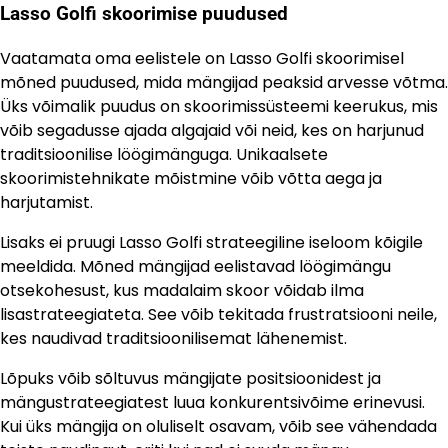
Lasso Golfi skoorimise puudused
Vaatamata oma eelistele on Lasso Golfi skoorimisel
mõned puudused, mida mängijad peaksid arvesse võtma.
Üks võimalik puudus on skoorimissüsteemi keerukus, mis
võib segadusse ajada algajaid või neid, kes on harjunud
traditsioonilise löögimänguga. Unikaalsete
skoorimistehnikate mõistmine võib võtta aega ja
harjutamist.
Lisaks ei pruugi Lasso Golfi strateegiline iseloom kõigile
meeldida. Mõned mängijad eelistavad löögimängu
otsekohesust, kus madalaim skoor võidab ilma
lisastrateegiateta. See võib tekitada frustratsiooni neile,
kes naudivad traditsioonilisemat lähenemist.
Lõpuks võib sõltuvus mängijate positsioonidest ja
mängustrateegiatest luua konkurentsivõime erinevusi.
Kui üks mängija on oluliselt osavam, võib see vähendada