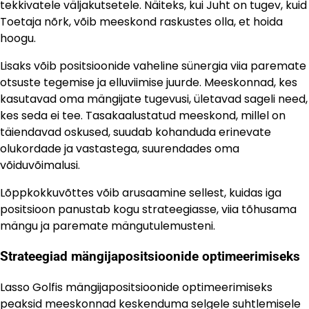
tekkivatele väljakutsetele. Näiteks, kui Juht on tugev, kuid
Toetaja nõrk, võib meeskond raskustes olla, et hoida
hoogu.
Lisaks võib positsioonide vaheline sünergia viia paremate
otsuste tegemise ja elluviimise juurde. Meeskonnad, kes
kasutavad oma mängijate tugevusi, ületavad sageli need,
kes seda ei tee. Tasakaalustatud meeskond, millel on
täiendavad oskused, suudab kohanduda erinevate
olukordade ja vastastega, suurendades oma
võiduvõimalusi.
Lõppkokkuvõttes võib arusaamine sellest, kuidas iga
positsioon panustab kogu strateegiasse, viia tõhusama
mängu ja paremate mängutulemusteni.
Strateegiad mängijapositsioonide optimeerimiseks
Lasso Golfis mängijapositsioonide optimeerimiseks
peaksid meeskonnad keskenduma selgele suhtlemisele