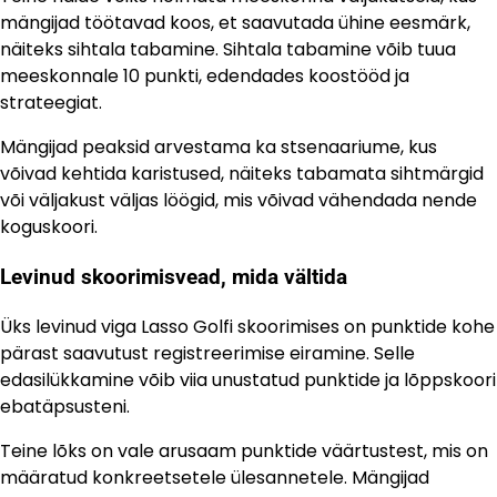
mängijad töötavad koos, et saavutada ühine eesmärk,
näiteks sihtala tabamine. Sihtala tabamine võib tuua
meeskonnale 10 punkti, edendades koostööd ja
strateegiat.
Mängijad peaksid arvestama ka stsenaariume, kus
võivad kehtida karistused, näiteks tabamata sihtmärgid
või väljakust väljas löögid, mis võivad vähendada nende
koguskoori.
Levinud skoorimisvead, mida vältida
Üks levinud viga Lasso Golfi skoorimises on punktide kohe
pärast saavutust registreerimise eiramine. Selle
edasilükkamine võib viia unustatud punktide ja lõppskoori
ebatäpsusteni.
Teine lõks on vale arusaam punktide väärtustest, mis on
määratud konkreetsetele ülesannetele. Mängijad