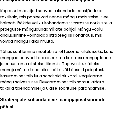
Kogenud mängijad saavad rakendada edasijõudnud
taktikaid, mis põhinevad nende mängu mõistmisel. See
hõlmab löökide valiku kohandamist vastaste nõrkuste ja
praeguste mängudünaamikate põhjal. Mängu voolu
analüüsimine võimaldab strateegilisi kohandusi, mis
võivad mängu käiku muuta.
Tõhus suhtlemine muutub sellel tasemel ülioluliseks, kuna
mängijad peavad koordineerima keerulisi mänguplaane
ja ennustama üksteise liikumisi. Tugevuste, näiteks
mängija võime teha pikki lööke või täpseid paigutusi,
kasutamine võib luua soodsaid olukordi. Regulaarne
mängu salvestuste ülevaatamine võib samuti aidata
taktika täiendamisel ja üldise soorituse parandamisel.
Strateegiate kohandamine mängijapositsioonide
põhjal