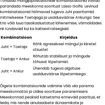
Tõhusad mängijapositsioonide kombinatsioonid võivad
parandada meeskonna sooritust Lasso Golfis. Levinud
kombinatsioonid hõlmavad tugeva Juhi paaritamist
mitmekesise Toetajaga ja usaldusväärse Ankuriga. See
trio võib luua tasakaalustatud lähenemise, võimaldades
nii ründavaid kui ka kaitsestrateegiaid.
Kombinatsioon
Kirjeldus
Rõhk agressiivsel mängul ja kiiretel
Juht + Toetaja
otsustel.
Rõhutab stabiilsust ja mängude
Toetaja + Ankur
tõhusat lõpetamist.
Ühendab tugeva algatuse
Juht + Ankur
usaldusväärse lõpetamisega.
Õigete kombinatsioonide valimine võib viia parema
meeskonnatöö ja üldise soorituse paranemiseni.
Meeskonnad peaksid katsetama erinevaid paaritusi, et
leida, mis nende ainulaadsete dünaamikate ja