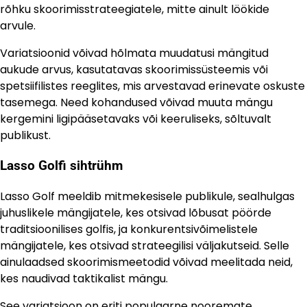
rõhku skoorimisstrateegiatele, mitte ainult löökide
arvule.
Variatsioonid võivad hõlmata muudatusi mängitud
aukude arvus, kasutatavas skoorimissüsteemis või
spetsiifilistes reeglites, mis arvestavad erinevate oskuste
tasemega. Need kohandused võivad muuta mängu
kergemini ligipääsetavaks või keeruliseks, sõltuvalt
publikust.
Lasso Golfi sihtrühm
Lasso Golf meeldib mitmekesisele publikule, sealhulgas
juhuslikele mängijatele, kes otsivad lõbusat pöörde
traditsioonilises golfis, ja konkurentsivõimelistele
mängijatele, kes otsivad strateegilisi väljakutseid. Selle
ainulaadsed skoorimismeetodid võivad meelitada neid,
kes naudivad taktikalist mängu.
See variatsioon on eriti populaarne nooremate