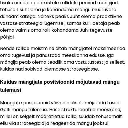
Lisaks nendele peamistele rollidele peavad mängijad
tõhusalt suhtlema ja kohanduma mängu muutuvate
dünaamikatega. Näiteks peaks Juht olema proaktiivne
vastase strateegia lugemisel, samas kui Toetaja peab
olema valmis oma rolli kohandama Juhi tegevuste
põhjal.
Nende rollide mõistmine aitab mängijatel maksimeerida
oma tugevusi ja panustada meeskonna edusse. Iga
mängija peab olema teadlik oma vastutustest ja sellest,
kuidas nad sobivad laiemasse strateegiasse.
Kuidas mängijate positsioonid mõjutavad mängu
tulemusi
Mängijate positsioonid võivad oluliselt mõjutada Lasso
Golfi mängu tulemusi. Hästi struktureeritud meeskond,
millel on selgelt määratletud rollid, suudab tõhusamalt
ellu viia strateegiaid ja reageerida mängu jooksul