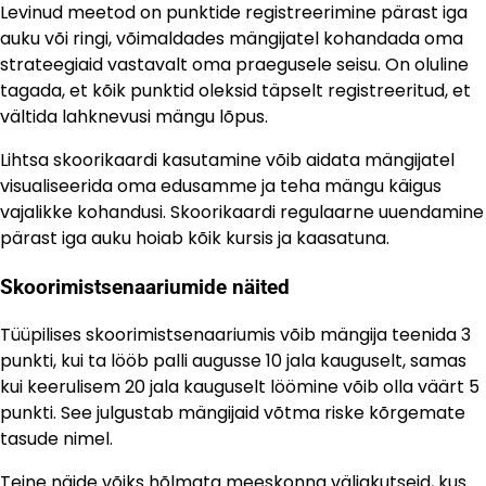
Levinud meetod on punktide registreerimine pärast iga
auku või ringi, võimaldades mängijatel kohandada oma
strateegiaid vastavalt oma praegusele seisu. On oluline
tagada, et kõik punktid oleksid täpselt registreeritud, et
vältida lahknevusi mängu lõpus.
Lihtsa skoorikaardi kasutamine võib aidata mängijatel
visualiseerida oma edusamme ja teha mängu käigus
vajalikke kohandusi. Skoorikaardi regulaarne uuendamine
pärast iga auku hoiab kõik kursis ja kaasatuna.
Skoorimistsenaariumide näited
Tüüpilises skoorimistsenaariumis võib mängija teenida 3
punkti, kui ta lööb palli augusse 10 jala kauguselt, samas
kui keerulisem 20 jala kauguselt löömine võib olla väärt 5
punkti. See julgustab mängijaid võtma riske kõrgemate
tasude nimel.
Teine näide võiks hõlmata meeskonna väljakutseid, kus