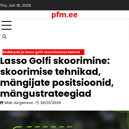
Skip
Thu, Jun 18, 2026
to
pfm.ee
content
Redeli pall ja lasso golfi skoorimissüsteemid
Lasso Golfi skoorimine:
skoorimise tehnikad,
mängijate positsioonid,
mängustrateegiad
Mati Jürgenson
26/01/2026