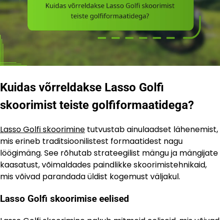
Kuidas võrreldakse Lasso Golfi
skoorimist teiste golfiformaatidega?
Lasso Golfi skoorimine
tutvustab ainulaadset lähenemist,
mis erineb traditsioonilistest formaatidest nagu
löögimäng. See rõhutab strateegilist mängu ja mängijate
kaasatust, võimaldades paindlikke skoorimistehnikaid,
mis võivad parandada üldist kogemust väljakul.
Lasso Golfi skoorimise eelised