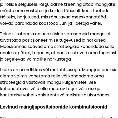
ja rollide selgusele. Regulaarne treening aitab mängijatel
mõista oma vastutusi ja kuidas tõhusalt koos töötada.
Näiteks, harjutused, mis rõhutavad meeskonnatööd,
võivad parandada koostööd Juhi ja Toetaja vahel.
Teine strateegia on analüüsida varasemaid mänge, et
tuvastada positsioneerimise tugevused ja nõrkused.
Meeskonnad saavad oma strateegiaid kohandada selle
analüüsi põhjal, tagades, et nad kasutavad oma tugevusi
ja tegelevad võimalike nõrkustega.
Lisaks on paindlikkus võtmetähtsusega. Mängijad peaksid
olema valmis vahetama rolle või kohandama oma
strateegiaid vastavalt mängu kulgemisele. See
kohandatavus võib olla määrav tegur võitmise ja
kaotamise vahel konkurentsivõimelistes olukordades.
Levinud mängijapositsioonide kombinatsioonid