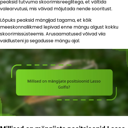
peaksid tutvuma skoorimisreeglitega, et vältida
valearvutusi, mis võivad mõjutada nende sooritust.
Lõpuks peaksid mängijad tagama, et kõik
meeskonnaliikmed lepivad enne mängu algust kokku
skoorimissüsteemis. Arusaamatused võivad viia
vaidlusteni ja segadusse mängu ajal.