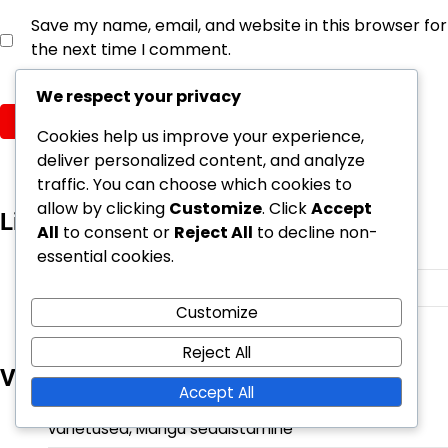
Save my name, email, and website in this browser for
the next time I comment.
We respect your privacy
Cookies help us improve your experience,
deliver personalized content, and analyze
traffic. You can choose which cookies to
allow by clicking
Customize
. Click
Accept
Lingid
All
to consent or
Reject All
to decline non-
Meist
essential cookies.
Kogu sisu
Customize
Võta ühendust
Reject All
Viimased postitused
Accept All
Redelipall: Skoreerimise meetodid, Mängijate
vahetused, Mängu seadistamine