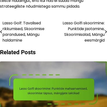
teiste naudingut, eriti kui nad ei suuda mängu
strateegiliste nõudmistega sammu pidada.
Lasso Golf: Tavalised
Lasso Golfi skoorimine:
Post
rikkumised, Skoorimise
Punktide jaotamine,
navigation
parandused, Mängu
Skoorimisalad, Mängu
haldamine
eesmärgid
Related Posts