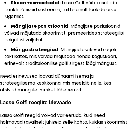
Skoorimismeetodid:
Lasso Golf võib kasutada
punktipõhiseid süsteeme, mitte ainult löökide arvu
lugemist.
Mängijate positsioonid:
Mängijate positsioonid
võivad mõjutada skoorimist, premeerides strateegilisi
paigutusi väljakul.
Mängustrateegiad:
Mängijad osalevad sageli
taktikates, mis võivad mõjutada nende koguskoori,
erinevalt traditsioonilise golfi sirgest löögimängust.
Need erinevused loovad dünaamilisema ja
strateegilisema keskkonna, mis meeldib neile, kes
otsivad mängule värsket lähenemist.
Lasso Golfi reeglite ülevaade
Lasso Golfi reeglid võivad varieeruda, kuid need
hõlmavad tavaliselt juhiseid selle kohta, kuidas skoorimist