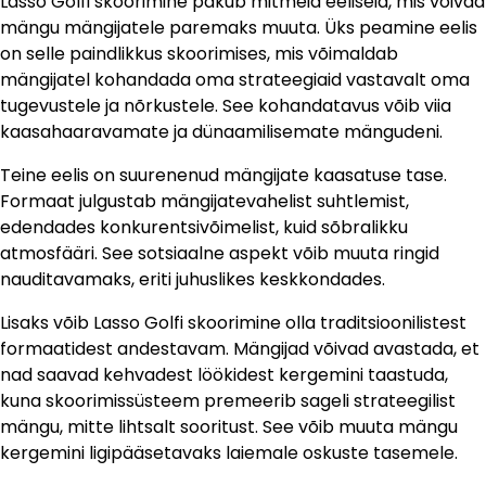
Lasso Golfi skoorimine pakub mitmeid eeliseid, mis võivad
mängu mängijatele paremaks muuta. Üks peamine eelis
on selle paindlikkus skoorimises, mis võimaldab
mängijatel kohandada oma strateegiaid vastavalt oma
tugevustele ja nõrkustele. See kohandatavus võib viia
kaasahaaravamate ja dünaamilisemate mängudeni.
Teine eelis on suurenenud mängijate kaasatuse tase.
Formaat julgustab mängijatevahelist suhtlemist,
edendades konkurentsivõimelist, kuid sõbralikku
atmosfääri. See sotsiaalne aspekt võib muuta ringid
nauditavamaks, eriti juhuslikes keskkondades.
Lisaks võib Lasso Golfi skoorimine olla traditsioonilistest
formaatidest andestavam. Mängijad võivad avastada, et
nad saavad kehvadest löökidest kergemini taastuda,
kuna skoorimissüsteem premeerib sageli strateegilist
mängu, mitte lihtsalt sooritust. See võib muuta mängu
kergemini ligipääsetavaks laiemale oskuste tasemele.