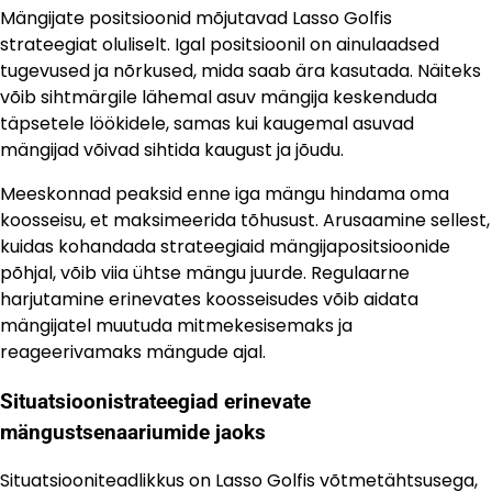
Mängijate positsioonid mõjutavad Lasso Golfis
strateegiat oluliselt. Igal positsioonil on ainulaadsed
tugevused ja nõrkused, mida saab ära kasutada. Näiteks
võib sihtmärgile lähemal asuv mängija keskenduda
täpsetele löökidele, samas kui kaugemal asuvad
mängijad võivad sihtida kaugust ja jõudu.
Meeskonnad peaksid enne iga mängu hindama oma
koosseisu, et maksimeerida tõhusust. Arusaamine sellest,
kuidas kohandada strateegiaid mängijapositsioonide
põhjal, võib viia ühtse mängu juurde. Regulaarne
harjutamine erinevates koosseisudes võib aidata
mängijatel muutuda mitmekesisemaks ja
reageerivamaks mängude ajal.
Situatsioonistrateegiad erinevate
mängustsenaariumide jaoks
Situatsiooniteadlikkus on Lasso Golfis võtmetähtsusega,