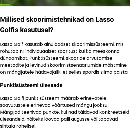
Millised skoorimistehnikad on Lasso
Golfis kasutusel?
Lasso Golf kasutab ainulaadset skoorimissüsteemi, mis
rõhutab nii individuaalset sooritust kui ka meeskonna
dünaamikat. Punktisüsteemi, skooride arvutamise
meetodite ja levinud skoorimistsenaariumide mõistmine
on mängijatele hädavajalik, et selles spordis silma paista.
Punktisüsteemi ülevaade
Lasso Golfi punktisüsteem määrab erinevatele
saavutustele erinevad väärtused mängu jooksul.
Mängijad teenivad punkte, kui nad täidavad konkreetseid
ülesandeid, näiteks löövad palli augusse või tabavad
sihtala rohelisel.