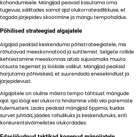
kohandumisele. Mängijad peavad kasutama oma
tugevusi, säilitades samal ajal olukorrateadlikkuse, et
tagada järjepidev skoorimine ja mängu tempohaldus.
Põhilised strateegiad algajatele
Algajad peaksid keskenduma põhistrateegiatele, mis
rõhutavad meeskonnatööd ja suhtlemist. Selgete rollide
kehtestamine meeskonnas aitab sujuvamaks muuta
otsuste tegemist ja löökide valikut. Mängijad peaksid
harjutama põhiviskeid, et suurendada enesekindlust ja
järjepidevust.
Algajatele on oluline mõista tempo tähtsust mängude
ajal. Iga löögi eel olukorra hindamine võib viia paremate
tulemusteni. Lisaks peaksid mängijad õppima, kuidas
survet juhtida, jäädes rahulikuks ja keskendunuks, eriti
konkurentsivõimelistes olukordades.
Edasijõudnud taktikad kogenud mängijatele