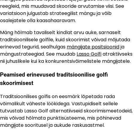
reegleid, mis muudavad skooride arvutamise viisi. See
variatsioon julgustab strateegilist mängu ja võib
osalejatele olla kaasahaaravam.
Mäng hõlmab tavaliselt kindlat arvu auke, sarnaselt
traditsioonilisele golfile, kuid skoorimist võivad mõjutada
erinevad tegurid, sealhulgas
mängijate positsioonid
ja
mängustrateegiad. See muudab
Lasso Golfi
atraktiivseks
nii juhuslikele kui ka konkurentsivõimelistele mängijatele.
Peamised erinevused traditsioonilise golfi
skoorimisest
Traditsioonilises golfis on eesmärk lõpetada rada
võimalikult väheste löökidega. Vastupidiselt sellele
tutvustab Lasso Golf alternatiivseid skoorimismeetodeid,
mis võivad hõlmata punktisüsteeme, mis põhinevad
mängijate sooritusel ja aukude raskusastmel.