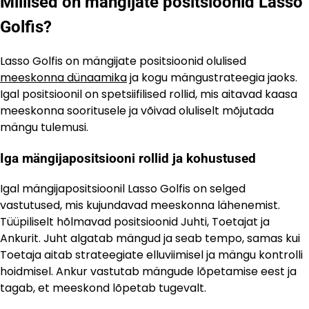
Millised on mängijate positsioonid Lasso
Golfis?
Lasso Golfis on mängijate positsioonid olulised
meeskonna dünaamika
ja kogu mängustrateegia jaoks.
Igal positsioonil on spetsiifilised rollid, mis aitavad kaasa
meeskonna sooritusele ja võivad oluliselt mõjutada
mängu tulemusi.
Iga mängijapositsiooni rollid ja kohustused
Igal mängijapositsioonil Lasso Golfis on selged
vastutused, mis kujundavad meeskonna lähenemist.
Tüüpiliselt hõlmavad positsioonid Juhti, Toetajat ja
Ankurit. Juht algatab mängud ja seab tempo, samas kui
Toetaja aitab strateegiate elluviimisel ja mängu kontrolli
hoidmisel. Ankur vastutab mängude lõpetamise eest ja
tagab, et meeskond lõpetab tugevalt.