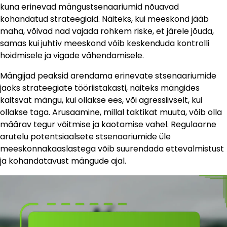
kuna erinevad mängustsenaariumid nõuavad
kohandatud strateegiaid. Näiteks, kui meeskond jääb
maha, võivad nad vajada rohkem riske, et järele jõuda,
samas kui juhtiv meeskond võib keskenduda kontrolli
hoidmisele ja vigade vähendamisele.
Mängijad peaksid arendama erinevate stsenaariumide
jaoks strateegiate tööriistakasti, näiteks mängides
kaitsvat mängu, kui ollakse ees, või agressiivselt, kui
ollakse taga. Arusaamine, millal taktikat muuta, võib olla
määrav tegur võitmise ja kaotamise vahel. Regulaarne
arutelu potentsiaalsete stsenaariumide üle
meeskonnakaaslastega võib suurendada ettevalmistust
ja kohandatavust mängude ajal.